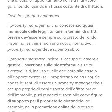
che la casa o l’appartamento non sia mai vuoto,
garantendo, quindi,
un flusso costante di affittuari
.
Cosa fa il property manager
Il
property manager
ha una
conoscenza quasi
maniacale delle leggi italiane in termini di affitti
brevi
e dev’essere sempre sulla cresta dell’onda.
Insomma, se viene fuori una nuova normativa, il
property manager
deve saperlo subito.
Il
property manager
, inoltre, si occupa di
creare e
gestire l’inserzione sulla piattaforma
e su altri
eventuali siti, incluso quello dedicato alla casa o
all’appartamento (se il proprietario ne ha uno). Se
non te la senti di essere un
property manager
che si
occupa proprio di ogni aspetto dell’affitto breve
dell’immobile, puoi renderti disponibile come
figura
di supporto per il proprietario
aiutandolo, ad
esempio, nella
promozione online
della casa o