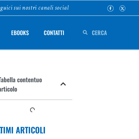
guici sui nostri canali social
EBOOKS
CONTATTI
Tabella contentuo
articolo
TIMI ARTICOLI