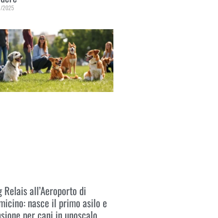
1/2025
 Tutto »
 Relais all’Aeroporto di
micino: nasce il primo asilo e
sione per cani in unoscalo