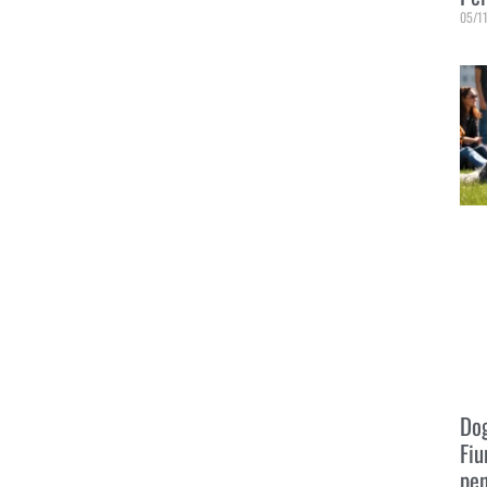
05/1
Leggi
Dog
Fiu
pen