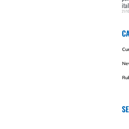
ita
21/1
Leggi
C
Cur
Ne
Ru
S