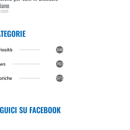
liano
0/2025
 Tutto »
ATEGORIE
iosità
346
ws
761
briche
571
EGUICI SU FACEBOOK