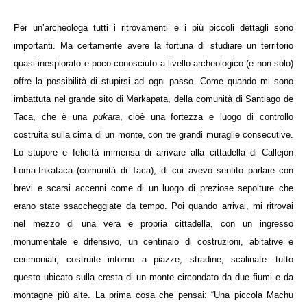
Per un’archeologa tutti i ritrovamenti e i più piccoli dettagli sono
importanti. Ma certamente avere la fortuna di studiare un territorio
quasi inesplorato e poco conosciuto a livello archeologico (e non solo)
offre la possibilità di stupirsi ad ogni passo. Come quando mi sono
imbattuta nel grande sito di Markapata, della comunità di Santiago de
Taca, che è una
pukara
, cioè una fortezza e luogo di controllo
costruita sulla cima di un monte, con tre grandi muraglie consecutive.
Lo stupore e felicità immensa di arrivare alla cittadella di Callejón
Loma-Inkataca (comunità di Taca), di cui avevo sentito parlare con
brevi e scarsi accenni come di un luogo di preziose sepolture che
erano state ssaccheggiate da tempo. Poi quando arrivai, mi ritrovai
nel mezzo di una vera e propria cittadella, con un ingresso
monumentale e difensivo, un centinaio di costruzioni, abitative e
cerimoniali, costruite intorno a piazze, stradine, scalinate…tutto
questo ubicato sulla cresta di un monte circondato da due fiumi e da
montagne più alte. La prima cosa che pensai: “Una piccola Machu