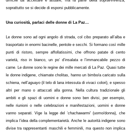
difficile da accettare e attuare, ma fa parte della sopravvivenza,
soprattutto se si decide di esporsi pubblicamente.
Una curiosità, parlaci delle donne di La Paz…
Le donne sono ad ogni angolo di strada, col cibo preparato all’alba e
trasportato in enormi bacinelle, pentole e secchi. Si formano così mille
punti di ristoro, sempre affollatissimi, che offrono patate di cento
varietà, riso in bianco, un po’ d’insalata e l’immancabile pezzo di
carne. Le donne sono le regine dei mille mercati di La Paz. Quasi tutte
le donne indigene, chiamate cholitas, hanno un bimbo/a caricato sulla
schiena, nell’
aguayo
(il telo di lana intessuta di vivaci colori), e spesso
altri per mano o attaccati alla gonna. Nella cultura tradizionale gli
ambiti e gli spazi di uomini e donne sono ben divisi, per esempio,
nelle riunioni o nelle celebrazioni e manifestazioni, uomini e donne
vanno separati. Vige la legge del ‘
chachawarmi
’ (uomo/donna), che
implica l’idea della complementarietà. Anche le autorità indigene sono
divise tra rappresentanti maschili e femminili, ma questo non implica