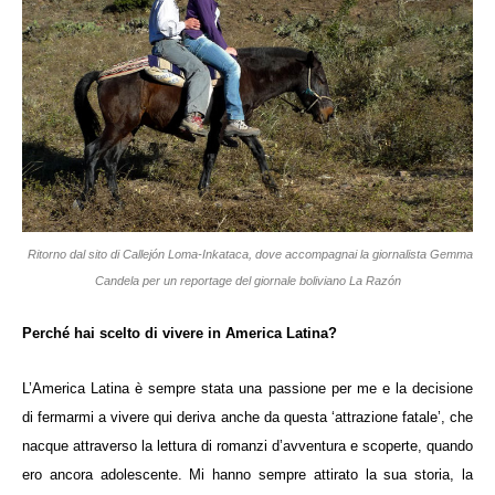
Ritorno dal sito di Callejón Loma-Inkataca, dove accompagnai la giornalista Gemma
Candela per un reportage del giornale boliviano La Razón
Perché hai scelto di vivere in America Latina?
L’America Latina è sempre stata una passione per me e la decisione
di fermarmi a vivere qui deriva anche da questa ‘attrazione fatale’, che
nacque attraverso la lettura di romanzi d’avventura e scoperte, quando
ero ancora adolescente. Mi hanno sempre attirato la sua storia, la