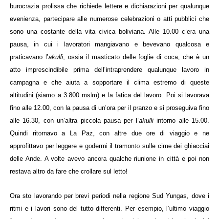
burocrazia prolissa che richiede lettere e dichiarazioni per qualunque
evenienza, partecipare alle numerose celebrazioni o atti pubblici che
sono una costante della vita civica boliviana. Alle 10.00 c’era una
pausa, in cui i lavoratori mangiavano e bevevano qualcosa e
praticavano l’
akulli
, ossia il masticato delle foglie di coca, che è un
atto imprescindibile prima dell’intraprendere qualunque lavoro in
campagna e che aiuta a sopportare il clima estremo di queste
altitudini (siamo a 3.800 mslm) e la fatica del lavoro. Poi si lavorava
fino alle 12.00, con la pausa di un’ora per il pranzo e si proseguiva fino
alle 16.30, con un’altra piccola pausa per l’
akulli
intorno alle 15.00.
Quindi ritornavo a La Paz, con altre due ore di viaggio e ne
approfittavo per leggere e godermi il tramonto sulle cime dei ghiacciai
delle Ande. A volte avevo ancora qualche riunione in città e poi non
restava altro da fare che crollare sul letto!
Ora sto lavorando per brevi periodi nella regione Sud Yungas, dove i
ritmi e i lavori sono del tutto differenti. Per esempio, l’ultimo viaggio