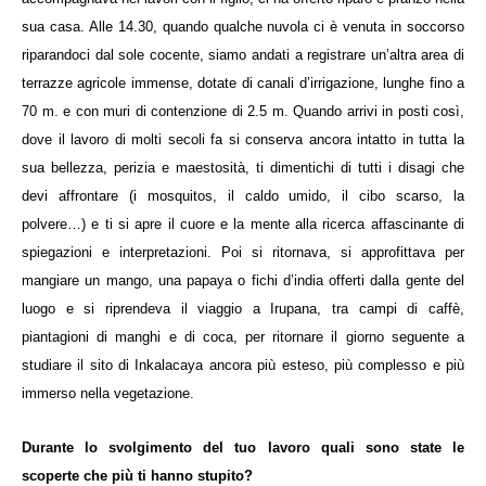
sua casa. Alle 14.30, quando qualche nuvola ci è venuta in soccorso
riparandoci dal sole cocente, siamo andati a registrare un’altra area di
terrazze agricole immense, dotate di canali d’irrigazione, lunghe fino a
70 m. e con muri di contenzione di 2.5 m. Quando arrivi in posti così,
dove il lavoro di molti secoli fa si conserva ancora intatto in tutta la
sua bellezza, perizia e maestosità, ti dimentichi di tutti i disagi che
devi affrontare (i mosquitos, il caldo umido, il cibo scarso, la
polvere…) e ti si apre il cuore e la mente alla ricerca affascinante di
spiegazioni e interpretazioni. Poi si ritornava, si approfittava per
mangiare un mango, una papaya o fichi d’india offerti dalla gente del
luogo e si riprendeva il viaggio a Irupana, tra campi di caffè,
piantagioni di manghi e di coca, per ritornare il giorno seguente a
studiare il sito di Inkalacaya ancora più esteso, più complesso e più
immerso nella vegetazione.
Durante lo svolgimento del tuo lavoro quali sono state le
scoperte che più ti hanno stupito?