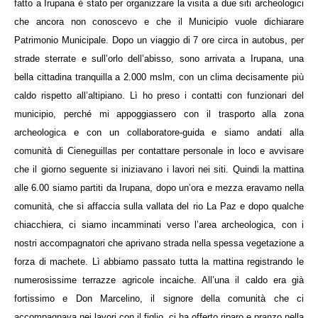
fatto a Irupana è stato per organizzare la visita a due siti archeologici
che ancora non conoscevo e che il Municipio vuole dichiarare
Patrimonio Municipale. Dopo un viaggio di 7 ore circa in autobus, per
strade sterrate e sull’orlo dell’abisso, sono arrivata a Irupana, una
bella cittadina tranquilla a 2.000 mslm, con un clima decisamente più
caldo rispetto all’altipiano. Lì ho preso i contatti con funzionari del
municipio, perché mi appoggiassero con il trasporto alla zona
archeologica e con un collaboratore-guida e siamo andati alla
comunità di Cieneguillas per contattare personale in loco e avvisare
che il giorno seguente si iniziavano i lavori nei siti. Quindi la mattina
alle 6.00 siamo partiti da Irupana, dopo un’ora e mezza eravamo nella
comunità, che si affaccia sulla vallata del rio La Paz e dopo qualche
chiacchiera, ci siamo incamminati verso l’area archeologica, con i
nostri accompagnatori che aprivano strada nella spessa vegetazione a
forza di machete. Lì abbiamo passato tutta la mattina registrando le
numerosissime terrazze agricole incaiche. All’una il caldo era già
fortissimo e Don Marcelino, il signore della comunità che ci
accompagnava nei lavori con il figlio, ci ha offerto riparo e pranzo nella