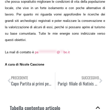
che possa soprattutto migliorare le condizioni di vita della popolazione
locale, che vive in un forte isolamento e con poche alternative di
lavoro. Per quanto mi riguarda vorrei approfondire le ricerche dei
grandi siti archeologici registrati e poter realizzare la conservazione e
la valorizzazione di alcuni di essi, perché si possano aprire al turismo
su base comunitaria. Tutte le mie energie sono indirizzate verso
questi obiettivi.
La mail di contatto è
pa
***************
@
***
bo.it
A cura di Nicole Cascione
PRECEDENTE
SUCCESSIVO
Capo Partita ai primi per l’apertura di un nuovo outlet a Dubai
Parigi: filiale di Natixis Global Asset cerca personale nell’area marketing
Tabella contentuo articolo