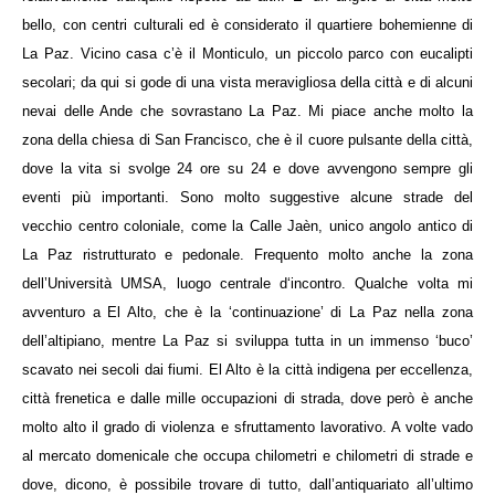
bello, con centri culturali ed è considerato il quartiere bohemienne di
La Paz. Vicino casa c’è il Monticulo, un piccolo parco con eucalipti
secolari; da qui si gode di una vista meravigliosa della città e di alcuni
nevai delle Ande che sovrastano La Paz. Mi piace anche molto la
zona della chiesa di San Francisco, che è il cuore pulsante della città,
dove la vita si svolge 24 ore su 24 e dove avvengono sempre gli
eventi più importanti. Sono molto suggestive alcune strade del
vecchio centro coloniale, come la Calle Jaèn, unico angolo antico di
La Paz ristrutturato e pedonale. Frequento molto anche la zona
dell’Università UMSA, luogo centrale d‘incontro. Qualche volta mi
avventuro a El Alto, che è la ‘continuazione’ di La Paz nella zona
dell’altipiano, mentre La Paz si sviluppa tutta in un immenso ‘buco’
scavato nei secoli dai fiumi. El Alto è la città indigena per eccellenza,
città frenetica e dalle mille occupazioni di strada, dove però è anche
molto alto il grado di violenza e sfruttamento lavorativo. A volte vado
al mercato domenicale che occupa chilometri e chilometri di strade e
dove, dicono, è possibile trovare di tutto, dall’antiquariato all’ultimo