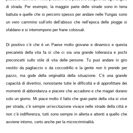
di strada. Per esempio, la maggior parte delle strade sono in terra
battuta e quelle che io percorro spesso per andare nelle Yungas sono
un vero cammino sull’orlo dell’abisso che nell’epoca delle piogge si
sfaldano e si interrompono per frane colossali.
Di positivo c’è che è un Paese molto giovane e dinamico e questa
precarietà della vita fa sì che ci sia una grande tolleranza e pochi
preconcetti sullo stile di vita delle persone. Tu puoi andare in giro
vestito da pagliaccio o da coccodrillo e la gente non ti prende per
pazzo, ma gode della originalità della situazione. C’è una grande
capacità di divertirsi, nonostante tutte le difficoltà e di approfittare dei
momenti di abbondanza e piacere che accadono e che magari durano
solo un giorno. Mi piace molto il fatto che gran parte della vita si vive
per strada, c’è sempre un’eccitazione vivace nelle strade della città e
non c’è indifferenza, tutti sono sempre in allerta e attenti a quello che
avviene intorno, certo anche per la microcriminalità.