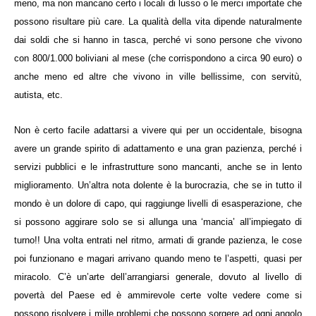
meno, ma non mancano certo i locali di lusso o le merci importate che
possono risultare più care. La qualità della vita dipende naturalmente
dai soldi che si hanno in tasca, perché vi sono persone che vivono
con 800/1.000 boliviani al mese (che corrispondono a circa 90 euro) o
anche meno ed altre che vivono in ville bellissime, con servitù,
autista, etc.
Non è certo facile adattarsi a vivere qui per un occidentale, bisogna
avere un grande spirito di adattamento e una gran pazienza, perché i
servizi pubblici e le infrastrutture sono mancanti, anche se in lento
miglioramento. Un’altra nota dolente è la burocrazia, che se in tutto il
mondo è un dolore di capo, qui raggiunge livelli di esasperazione, che
si possono aggirare solo se si allunga una ‘mancia’ all’impiegato di
turno!! Una volta entrati nel ritmo, armati di grande pazienza, le cose
poi funzionano e magari arrivano quando meno te l’aspetti, quasi per
miracolo. C’è un’arte dell’arrangiarsi generale, dovuto al livello di
povertà del Paese ed è ammirevole certe volte vedere come si
possono risolvere i mille problemi che possono sorgere ad ogni angolo