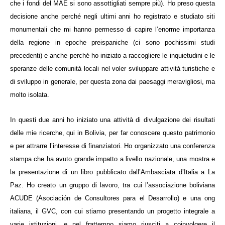
che i fondi del MAE si sono assottigliati sempre più). Ho preso questa
decisione anche perché negli ultimi anni ho registrato e studiato siti
monumentali che mi hanno permesso di capire l’enorme importanza
della regione in epoche preispaniche (ci sono pochissimi studi
precedenti) e anche perché ho iniziato a raccogliere le inquietudini e le
speranze delle comunità locali nel voler sviluppare attività turistiche e
di sviluppo in generale, per questa zona dai paesaggi meravigliosi, ma
molto isolata.
In questi due anni ho iniziato una attività di divulgazione dei risultati
delle mie ricerche, qui in Bolivia, per far conoscere questo patrimonio
e per attrarre l’interesse di finanziatori. Ho organizzato una conferenza
stampa che ha avuto grande impatto a livello nazionale, una mostra e
la presentazione di un libro pubblicato dall’Ambasciata d’Italia a La
Paz. Ho creato un gruppo di lavoro, tra cui l’associazione boliviana
ACUDE (Asociación de Consultores para el Desarrollo) e una ong
italiana, il GVC, con cui stiamo presentando un progetto integrale a
varie istituzioni, e nel frattempo siamo riusciti a coinvolgere il