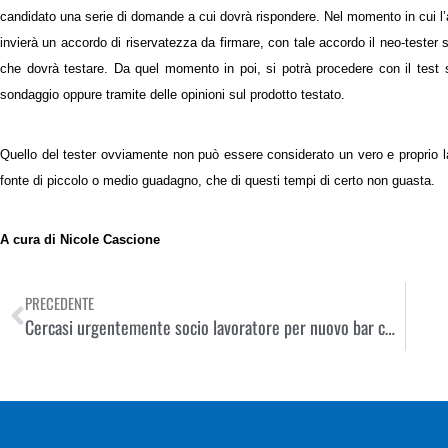
candidato una serie di domande a cui dovrà rispondere. Nel momento in cui l’a
invierà un accordo di riservatezza da firmare, con tale accordo il neo-tester 
che dovrà testare. Da quel momento in poi, si potrà procedere con il test s
sondaggio oppure tramite delle opinioni sul prodotto testato.
Quello del tester ovviamente non può essere considerato un vero e proprio l
fonte di piccolo o medio guadagno, che di questi tempi di certo non guasta.
A cura di Nicole Cascione
PRECEDENTE
Cercasi urgentemente socio lavoratore per nuovo bar con cucina in centro a Marbella