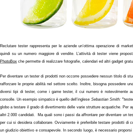
Reclutare tester rappresenta per le aziende un’ottima operazione di marke
quindi su un numero maggiore di vendite. L
’attività di tester viene propos
PhotoBox
che permette di realizzare fotografie, calendari ed altri gadget gratu
Per diventare un tester di prodotti non occorre possedere nessun titolo di st
rafforzare le proprie abilità nel settore scelto. Inoltre, bisogna possedere 
diversi tipi di tester, come i game tester, il cui numero è notevolmente a
consolle. Un esempio simpatico è quello dell’inglese
Sebastian Smith:
"
teste
globo a testare il grado di divertimento delle varie strutture acquatiche. Per ag
altri 2.000 candidati.
Ma quali sono i passi da affrontare per diventare un tes
per cui si desidera collaborare. Ovviamente è preferibile testare prodotti d
un giudizio obiettivo e consapevole. In secondo luogo, è necessario proporsi a