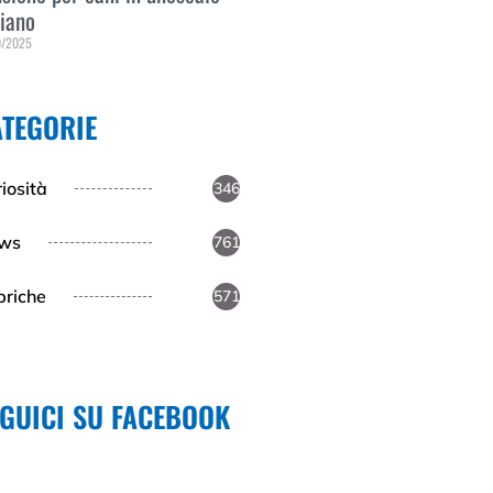
liano
0/2025
 Tutto »
ATEGORIE
iosità
346
ws
761
briche
571
EGUICI SU FACEBOOK