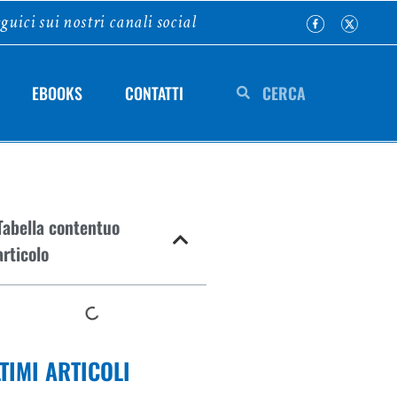
guici sui nostri canali social
EBOOKS
CONTATTI
Tabella contentuo
articolo
TIMI ARTICOLI