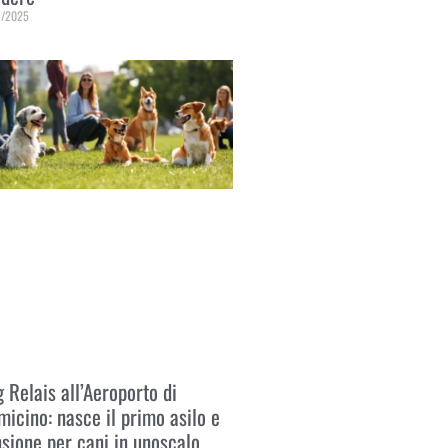
1/2025
 Tutto »
 Relais all’Aeroporto di
micino: nasce il primo asilo e
sione per cani in unoscalo