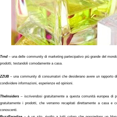
Trnd
–
una delle community di marketing partecipativo più grande del mondo. 
prodotti, testandoli comodamente a casa.
ZZUB
–
una community di consumatori che desiderano avere un rapporto diret
condividere informazioni, esperienze ed opinioni.
TheInsiders
–
iscrivendosi gratuitamente a questa comunità europea di pub
gratuitamente i prodotti, che verranno recapitati direttamente a casa e 
conoscenti.
BuzzParadise
–
è un sito, rivolto a tutti coloro che possiedono un blo