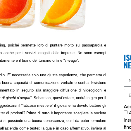
ting, poiché permette loro di puntare molto sul passaparola e
ta anche per i servizi erogati dalle imprese.
Ne sono esempi
IS
itamente e il brand del turismo online “
Trivago
“.
N
udio. E’ necessaria solo una giusta esperienza, che permetta di
una buona capacità di comunicazione verbale e scritta. Esistono
umentato in seguito alla maggiore diffusione di videogiochi e
r di giochi d’acqua”.
Sebastian, quest’estate, andrà in giro per il
giudicarsi il “faticoso mestiere” il giovane ha dovuto battere gli
Acc
A
ter di prodotti? Prima di tutto è importante scegliere la società
ins
i cui si possiede una buona conoscenza, così da poter formulare
fin
ll’azienda come tester, la quale in caso affermativo, invierà al