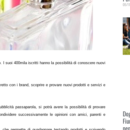
05/1
Leggi
I suoi 400mila iscritti hanno la possibilità di conoscere nuovi
to con i brand, scoprire e provare nuovi prodotti e servizi e
blicità passaparola, si potrà avere la possibilità di provare
Dog
condividere successivamente le opinioni con amici, parenti e
Fiu
pen
g, che permette di guadagnare testando prodotti e scrivendo