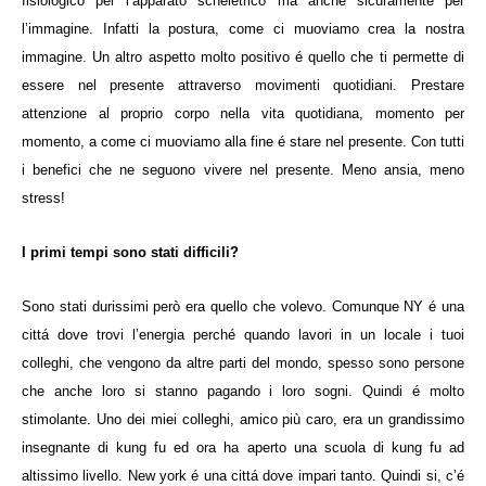
fisiologico per l’apparato scheletrico ma anche sicuramente per
l’immagine. Infatti la postura, come ci muoviamo crea la nostra
immagine. Un altro aspetto molto positivo é quello che ti permette di
essere nel presente attraverso movimenti quotidiani. Prestare
attenzione al proprio corpo nella vita quotidiana, momento per
momento, a come ci muoviamo alla fine é stare nel presente. Con tutti
i benefici che ne seguono vivere nel presente. Meno ansia, meno
stress!
I primi tempi sono stati difficili?
Sono stati durissimi però era quello che volevo. Comunque NY é una
cittá dove trovi l’energia perché quando lavori in un locale i tuoi
colleghi, che vengono da altre parti del mondo, spesso sono persone
che anche loro si stanno pagando i loro sogni. Quindi é molto
stimolante. Uno dei miei colleghi, amico più caro, era un grandissimo
insegnante di kung fu ed ora ha aperto una scuola di kung fu ad
altissimo livello. New york é una cittá dove impari tanto. Quindi si, c’é