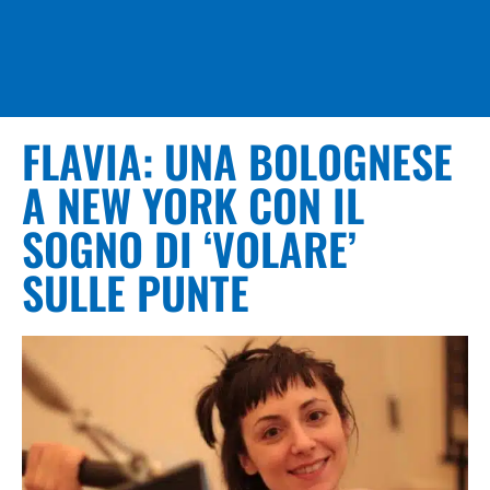
FLAVIA: UNA BOLOGNESE
A NEW YORK CON IL
SOGNO DI ‘VOLARE’
SULLE PUNTE