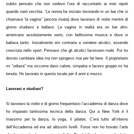
subito pensato che non vedevo l’ora di raccontarlo ai miei nipoti
quando sarò vecchia. ‘La nonna ha iniziato lavorando in un bar che si
chiamava ‘la vagina” (ancora risata) dove lavoravo di notte mentre di
giorno studiavo e ballavo. La vagina in realtá era un bar afro-
americano assolutamente serio, con bellissima musica e dove si
ballava tanto. Inizialmente ero contraria a vendere alcolici, essendo
cresciuta nello sport. Pensavo che gli alcolici facessero male. Poi ho
dovuto cambiare idea ma non spingevo mai per far bere. Il proprietario
mi "odiava" ma siccome davo calore, simpatia e facevo gruppo mi ha
tenuta. Ho lavorato in questo locale per 4 anni e mezzo.
Lavoravi e studiavi?
Si lavoravo la notte e di giorno frequentavo l’accademia di danza dove
ho imparato tantissima tecnica della danza. Qui a New York é il
massimo per la danza, lo yoga, il pilates. C’era tutto all’interno
dell’Accademia ed era ad altissimi livelli. Forse non ho trovato l’arte