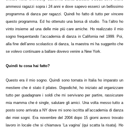
ammessi ragazzi sopra i 24 anni e dove sapevo esserci un bellissimo
programma di danza per ragazzi. Quindi ho fatto di tutto per vincere
questo programma. Ed ho ottenuto una borsa di studio. Tra l’altro ho
vinto insieme ad una delle mie più care amiche. Ho realizzato il mio
sogno frequentando l’accademia di danza in California nel 1999. Poi,
alla fine dell’anno scolastico di danza, la maestra mi ha suggerito che
se volevo continuare a ballare dovevo venire a New York.
Quindi tu cosa hai fatto?
Questo era il mio sogno. Quindi sono tornata in Italia ho imparato un
mestiere che é stato il pilates. Dopodiché, ho iniziato ad organizzare
tutto per guadagnare i soldi che mi servivano per partire, rassicurare
mia mamma che é single, salutare gli amici. Una volta messo tutto a
posto sono arrivata a NY dove mi sono iscritta all’accademia di danza
dei miei sogni. Era novembre del 2004 dopo 15 giorni avevo trovato
lavoro in locale che si chiamava ‘La vagina’ (qui scatta la risata). Ho