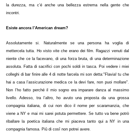
la durezza, ma c’é anche una bellezza estrema nella gente che
incontri.
Esiste ancora l’American dream?
Assolutamente si.
Naturalmente se una persona ha voglia di
mettercela tutta. Ho visto vite che erano dei film. Ragazzi venuti dal
niente che ce la facevano, di una forza bruta, di una determinazione
assoluta. Fatta di sacrifici con pochi soldi in tasca. Poi vedere i miei
colleghi di bar finire alle 4 di notte farcela mi son detta:"Flavia! tu che
hai a casa l’assicurazione medica ce la devi fare, non puoi mollare".
Non l’ho fatto perché il mio sogno era imparare danza al massimo
livello. Adesso, tra l’altro, ho avuto una proposta da una grossa
compagnia italiana, di cui non dico il nome per scaramanzia, che
viene a NY e mai mi sarei potuta permettere. Se tutto va bene potrò
riballare la poetica italiana che mi piaceva tanto qui a NY in una
compagnia famosa. Piû di cosî non potrei avere.