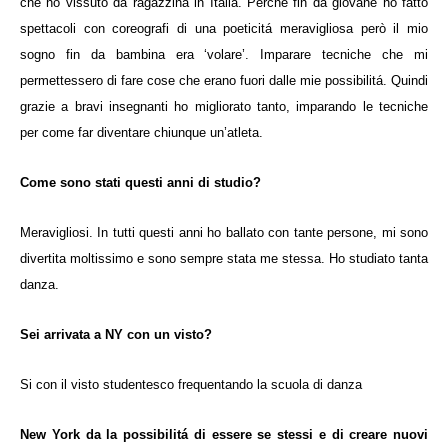
che ho vissuto da ragazzina in Italia. Perché fin da giovane ho fatto
spettacoli con coreografi di una poeticitá meravigliosa però il mio
sogno fin da bambina era ‘volare’. Imparare tecniche che mi
permettessero di fare cose che erano fuori dalle mie possibilitá. Quindi
grazie a bravi insegnanti ho migliorato tanto, imparando le tecniche
per come far diventare chiunque un’atleta.
Come sono stati questi anni di studio?
Meravigliosi. In tutti questi anni ho ballato con tante persone, mi sono
divertita moltissimo e sono sempre stata me stessa. Ho studiato tanta
danza.
Sei arrivata a NY con un visto?
Si con il visto studentesco frequentando la scuola di danza
New York da la possibilitá di essere se stessi e di creare nuovi