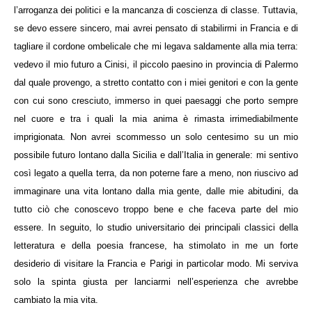
l’arroganza dei politici e la mancanza di coscienza di classe. Tuttavia,
se devo essere sincero, mai avrei pensato di stabilirmi in Francia e di
tagliare il cordone ombelicale che mi legava saldamente alla mia terra:
vedevo il mio futuro a Cinisi, il piccolo paesino in provincia di Palermo
dal quale provengo, a stretto contatto con i miei genitori e con la gente
con cui sono cresciuto, immerso in quei paesaggi che porto sempre
nel cuore e tra i quali la mia anima è rimasta irrimediabilmente
imprigionata. Non avrei scommesso un solo centesimo su un mio
possibile futuro lontano dalla Sicilia e dall’Italia in generale: mi sentivo
così legato a quella terra, da non poterne fare a meno, non riuscivo ad
immaginare una vita lontano dalla mia gente, dalle mie abitudini, da
tutto ciò che conoscevo troppo bene e che faceva parte del mio
essere. In seguito, lo studio universitario dei principali classici della
letteratura e della poesia francese, ha stimolato in me un forte
desiderio di visitare la Francia e Parigi in particolar modo. Mi serviva
solo la spinta giusta per lanciarmi nell’esperienza che avrebbe
cambiato la mia vita.