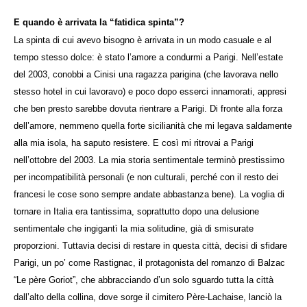
E quando è arrivata la “fatidica spinta”?
La spinta di cui avevo bisogno è arrivata in un modo casuale e al
tempo stesso dolce: è stato l’amore a condurmi a Parigi. Nell’estate
del 2003, conobbi a Cinisi una ragazza parigina (che lavorava nello
stesso hotel in cui lavoravo) e poco dopo esserci innamorati, appresi
che ben presto sarebbe dovuta rientrare a Parigi. Di fronte alla forza
dell’amore, nemmeno quella forte sicilianità che mi legava saldamente
alla mia isola, ha saputo resistere. E così mi ritrovai a Parigi
nell’ottobre del 2003. La mia storia sentimentale terminò prestissimo
per incompatibilità personali (e non culturali, perché con il resto dei
francesi le cose sono sempre andate abbastanza bene). La voglia di
tornare in Italia era tantissima, soprattutto dopo una delusione
sentimentale che ingigantì la mia solitudine, già di smisurate
proporzioni. Tuttavia decisi di restare in questa città, decisi di sfidare
Parigi, un po’ come Rastignac, il protagonista del romanzo di Balzac
“Le père Goriot”, che abbracciando d’un solo sguardo tutta la città
dall’alto della collina, dove sorge il cimitero Père-Lachaise, lanciò la