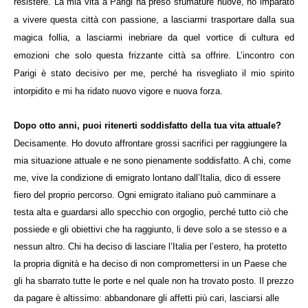
resistere. La mia vita a Parigi ha preso sfumature nuove, ho imparato
a vivere questa città con passione, a lasciarmi trasportare dalla sua
magica follia, a lasciarmi inebriare da quel vortice di cultura ed
emozioni che solo questa frizzante città sa offrire. L’incontro con
Parigi è stato decisivo per me, perché ha risvegliato il mio spirito
intorpidito e mi ha ridato nuovo vigore e nuova forza.
Dopo otto anni, puoi ritenerti soddisfatto della tua vita attuale?
Decisamente. Ho dovuto affrontare grossi sacrifici per raggiungere la
mia situazione attuale e ne sono pienamente soddisfatto. A chi, come
me, vive la condizione di emigrato lontano dall’Italia, dico di essere
fiero del proprio percorso. Ogni emigrato italiano può camminare a
testa alta e guardarsi allo specchio con orgoglio, perché tutto ciò che
possiede e gli obiettivi che ha raggiunto, li deve solo a se stesso e a
nessun altro. Chi ha deciso di lasciare l’Italia per l’estero, ha protetto
la propria dignità e ha deciso di non compromettersi in un Paese che
gli ha sbarrato tutte le porte e nel quale non ha trovato posto. Il prezzo
da pagare è altissimo: abbandonare gli affetti più cari, lasciarsi alle