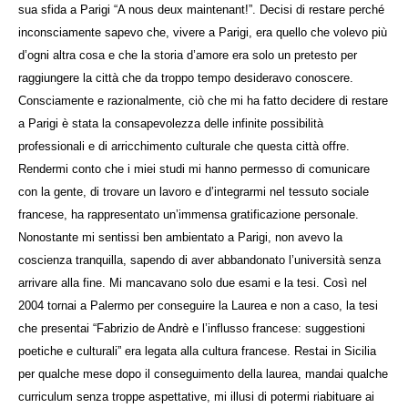
sua sfida a Parigi “A nous deux maintenant!”. Decisi di restare perché
inconsciamente sapevo che, vivere a Parigi, era quello che volevo più
d’ogni altra cosa e che la storia d’amore era solo un pretesto per
raggiungere la città che da troppo tempo desideravo conoscere.
Consciamente e razionalmente, ciò che mi ha fatto decidere di restare
a Parigi è stata la consapevolezza delle infinite possibilità
professionali e di arricchimento culturale che questa città offre.
Rendermi conto che i miei studi mi hanno permesso di comunicare
con la gente, di trovare un lavoro e d’integrarmi nel tessuto sociale
francese, ha rappresentato un’immensa gratificazione personale.
Nonostante mi sentissi ben ambientato a Parigi, non avevo la
coscienza tranquilla, sapendo di aver abbandonato l’università senza
arrivare alla fine. Mi mancavano solo due esami e la tesi. Così nel
2004 tornai a Palermo per conseguire la Laurea e non a caso, la tesi
che presentai “Fabrizio de Andrè e l’influsso francese: suggestioni
poetiche e culturali” era legata alla cultura francese. Restai in Sicilia
per qualche mese dopo il conseguimento della laurea, mandai qualche
curriculum senza troppe aspettative, mi illusi di potermi riabituare ai