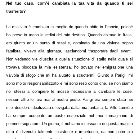
Nel tuo caso, com’è cambiata la tua vita da quando ti sei
trasferito?
La mia vita è cambiata in meglio da quando abito in Francia, poiché
ho preso in mano le redini del mio destino. Quando abitavo in Italia,
ero giunto ad un punto di stasi e, dominato da una visione troppo
fatalista, vivevo alla giornata, lasciandomi trasportare dagli eventi.
Non vedendo vie d’uscita a quella situazione di stallo nella quale si
trovava bloccata la mia esistenza, ho trovato nell’emigrazione una
valvola di sfogo che mi ha aiutato a scuotermi. Giunto a Parigi, mi
sono molto responsabilizzato e mi sono reso conto che, se non siamo
noi stessi a compiere le mosse necessarie a cambiare le cose,
nessun altro lo farà mai al nostro posto. Parigi era sempre stata nei
miei desideri. Idealizzata e levigata dalla mia fantasia, la Ville Lumière
ha sempre occupato un posto essenziale nel mio immaginario di
perenne sognatore. Un giorno, il richiamo incessante di questa magica
città è divenuto talmente insistente e impetuoso, da non poter più