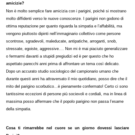
amicizie?
Non è molto semplice fare amicizia con i parigini, poiché si mostrano
molto diffidenti verso le nuove conoscenze. I parigini non godono di
ottima reputazione per quanto riguarda la simpatia e l’affabilità, ma
vengono piuttosto dipinti nell’immaginario collettivo come persone
scontrose, sgradevoli, maleducate, antipatiche, arroganti, snob,
stressate, egoiste, aggressive…. Non mi è mai piaciuto generalizzare
o fermarmi davanti a stupidi pregiudizi ed è per questo che ho
aspettato parecchi anni prima di affrontare un tema così delicato.
Dopo un accurato studio sociologico del campionario umano che
durante questi anni ha attraversato il mio quotidiano, posso dire che il
mito del parigino scorbutico…è pienamente confermato! Certo ci sono
tantissime eccezioni di persone più socievoli e cordiali, ma in linea di
massima posso affermare che il popolo parigino non passa l’esame
della simpatia.
Cosa ti rimarrebbe nel cuore se un giorno dovessi lasciare