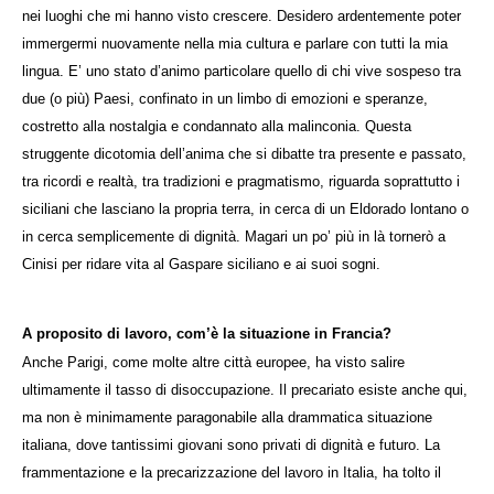
nei luoghi che mi hanno visto crescere. Desidero ardentemente poter
immergermi nuovamente nella mia cultura e parlare con tutti la mia
lingua. E’ uno stato d’animo particolare quello di chi vive sospeso tra
due (o più) Paesi, confinato in un limbo di emozioni e speranze,
costretto alla nostalgia e condannato alla malinconia. Questa
struggente dicotomia dell’anima che si dibatte tra presente e passato,
tra ricordi e realtà, tra tradizioni e pragmatismo, riguarda soprattutto i
siciliani che lasciano la propria terra, in cerca di un Eldorado lontano o
in cerca semplicemente di dignità. Magari un po’ più in là tornerò a
Cinisi per ridare vita al Gaspare siciliano e ai suoi sogni.
A proposito di lavoro, com’è la situazione in Francia?
Anche Parigi, come molte altre città europee, ha visto salire
ultimamente il tasso di disoccupazione. Il precariato esiste anche qui,
ma non è minimamente paragonabile alla drammatica situazione
italiana, dove tantissimi giovani sono privati di dignità e futuro. La
frammentazione e la precarizzazione del lavoro in Italia, ha tolto il