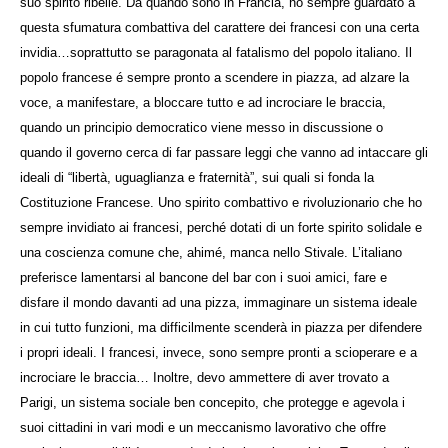
suo spirito ribelle. Da quando sono in Francia, ho sempre guardato a
questa sfumatura combattiva del carattere dei francesi con una certa
invidia…soprattutto se paragonata al fatalismo del popolo italiano. Il
popolo francese é sempre pronto a scendere in piazza, ad alzare la
voce, a manifestare, a bloccare tutto e ad incrociare le braccia,
quando un principio democratico viene messo in discussione o
quando il governo cerca di far passare leggi che vanno ad intaccare gli
ideali di “libertà, uguaglianza e fraternità”, sui quali si fonda la
Costituzione Francese. Uno spirito combattivo e rivoluzionario che ho
sempre invidiato ai francesi, perché dotati di un forte spirito solidale e
una coscienza comune che, ahimé, manca nello Stivale. L’italiano
preferisce lamentarsi al bancone del bar con i suoi amici, fare e
disfare il mondo davanti ad una pizza, immaginare un sistema ideale
in cui tutto funzioni, ma difficilmente scenderà in piazza per difendere
i propri ideali. I francesi, invece, sono sempre pronti a scioperare e a
incrociare le braccia… Inoltre, devo ammettere di aver trovato a
Parigi, un sistema sociale ben concepito, che protegge e agevola i
suoi cittadini in vari modi e un meccanismo lavorativo che offre