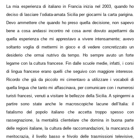
La mia esperienza di italiano in Francia inizia nel 2003, quando ho
deciso di lasciare l’odiata-amata Sicilia per giocarmi la carta parigina.
Devo ammettere che quando ho preso quella decisione, non sapevo
bene a cosa andassi incontro né cosa avrei dovuto aspettarmi da
quella esperienza che mi apprestavo a vivere intensamente; avevo
soltanto voglia di mettermi in gioco e di vedere concretizzato un
desiderio che ormai nutrivo da tempo. Ho sempre avuto un forte
legame con la cultura francese. Fin dalle scuole medie, infatti, i corsi
di lingua francese erano quelli che seguivo con maggiore interesse.
Ricordo che già da piccolo mi cimentavo a utilizzare i vocaboli di
quella lingua che tanto mi affascinava, per comunicare con i numerosi
turisti francesi, venuti a visitare le bellezze della Sicilia. A spingermi a
partire sono state anche le macroscopiche lacune dell’Italia: il
fatalismo del popolo italiano che accetta troppo spesso con
rassegnazione, la mentalità clientelare che domina in buona parte
delle regioni italiane, la cultura delle raccomandazioni, la mancanza di
meritocrazia, il livello basso e frivolo delle trasmissioni televisive,