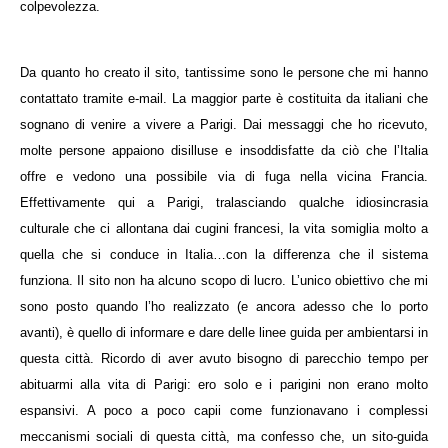
colpevolezza.
Da quanto ho creato il sito, tantissime sono le persone che mi hanno
contattato tramite e-mail. La maggior parte è costituita da italiani che
sognano di venire a vivere a Parigi. Dai messaggi che ho ricevuto,
molte persone appaiono disilluse e insoddisfatte da ciò che l’Italia
offre e vedono una possibile via di fuga nella vicina Francia.
Effettivamente qui a Parigi, tralasciando qualche idiosincrasia
culturale che ci allontana dai cugini francesi, la vita somiglia molto a
quella che si conduce in Italia…con la differenza che il sistema
funziona. Il sito non ha alcuno scopo di lucro. L’unico obiettivo che mi
sono posto quando l’ho realizzato (e ancora adesso che lo porto
avanti), è quello di informare e dare delle linee guida per ambientarsi in
questa città. Ricordo di aver avuto bisogno di parecchio tempo per
abituarmi alla vita di Parigi: ero solo e i parigini non erano molto
espansivi. A poco a poco capii come funzionavano i complessi
meccanismi sociali di questa città, ma confesso che, un sito-guida