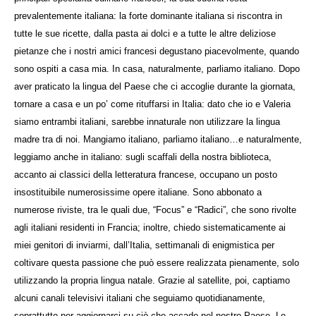
prevalentemente italiana: la forte dominante italiana si riscontra in
tutte le sue ricette, dalla pasta ai dolci e a tutte le altre deliziose
pietanze che i nostri amici francesi degustano piacevolmente, quando
sono ospiti a casa mia. In casa, naturalmente, parliamo italiano. Dopo
aver praticato la lingua del Paese che ci accoglie durante la giornata,
tornare a casa e un po’ come rituffarsi in Italia: dato che io e Valeria
siamo entrambi italiani, sarebbe innaturale non utilizzare la lingua
madre tra di noi. Mangiamo italiano, parliamo italiano…e naturalmente,
leggiamo anche in italiano: sugli scaffali della nostra biblioteca,
accanto ai classici della letteratura francese, occupano un posto
insostituibile numerosissime opere italiane. Sono abbonato a
numerose riviste, tra le quali due, “Focus” e “Radici”, che sono rivolte
agli italiani residenti in Francia; inoltre, chiedo sistematicamente ai
miei genitori di inviarmi, dall’Italia, settimanali di enigmistica per
coltivare questa passione che può essere realizzata pienamente, solo
utilizzando la propria lingua natale. Grazie al satellite, poi, captiamo
alcuni canali televisivi italiani che seguiamo quotidianamente,
soprattutto per aggiornarci su ciò che accade nel nostro Paese. Le