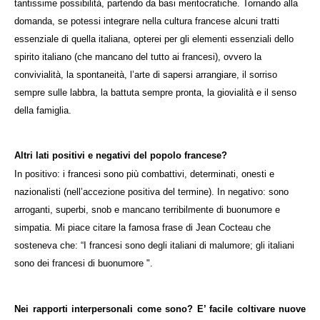
tantissime possibilità, partendo da basi meritocratiche. Tornando alla
domanda, se potessi integrare nella cultura francese alcuni tratti
essenziale di quella italiana, opterei per gli elementi essenziali dello
spirito italiano (che mancano del tutto ai francesi), ovvero la
convivialità, la spontaneità, l’arte di sapersi arrangiare, il sorriso
sempre sulle labbra, la battuta sempre pronta, la giovialità e il senso
della famiglia.
Altri lati positivi e negativi del popolo francese?
In positivo: i francesi sono più combattivi, determinati, onesti e
nazionalisti (nell’accezione positiva del termine). In negativo: sono
arroganti, superbi, snob e mancano terribilmente di buonumore e
simpatia. Mi piace citare la famosa frase di Jean Cocteau che
sosteneva che: “I francesi sono degli italiani di malumore; gli italiani
sono dei francesi di buonumore ".
Nei rapporti interpersonali come sono? E’ facile coltivare nuove