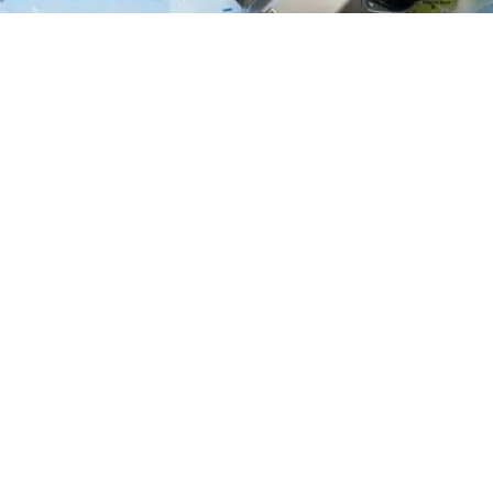
Vacanze solidali 2019: alla scoperta
del Malawi con Humana Italia
Onlus!
08/04/2019