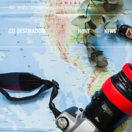
redazione@voglioviverecosi.com
DESTINAZIONI
HOME
NEWS