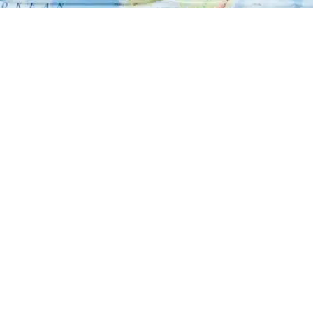
I fratelli Adrià ed il Cirque du
Soleil: fusione d’arte ad Ibiza
23/02/2015