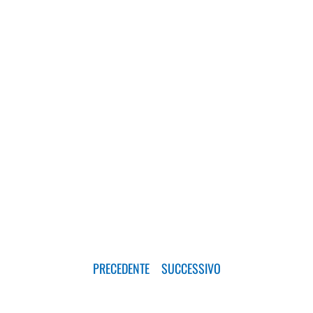
I tesori archeologici dell’ America
Centrale
30/07/2013
PRECEDENTE
SUCCESSIVO